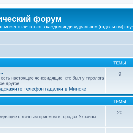
ический форум
ат может отличаться в каждом индивидуальном (отдельном) слу
ТЕМЫ
..
9
е есть настоящие ясновидящие, кто был у таролога
гое другое
дскажите телефон гадалки в Минске
ТЕМЫ
20
овидящие с личным приемом в городах Украины