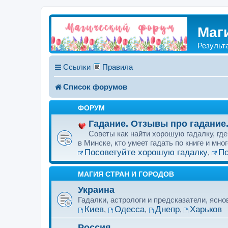
Маг
Результ
Ссылки
Правила
Список форумов
ФОРУМ
Гадание. Отзывы про гадание.
Советы как найти хорошую гадалку, гд
в Минске, кто умеет гадать по книге и мно
Посоветуйте хорошую гадалку
По
,
МАГИЯ СТРАН И ГОРОДОВ
Украина
Гадалки, астрологи и предсказатели, ясн
Киев
Одесса
Днепр
Харьков
,
,
,
Россия