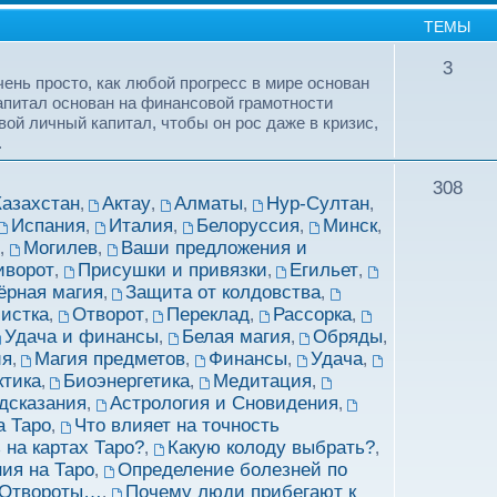
ТЕМЫ
3
ень просто, как любой прогресс в мире основан
капитал основан на финансовой грамотности
вой личный капитал, чтобы он рос даже в кризис,
.
308
Казахстан
Актау
Алматы
Нур-Султан
,
,
,
,
Испания
Италия
Белоруссия
Минск
,
,
,
,
о
Могилев
Ваши предложения и
,
,
иворот
Присушки и привязки
Егильет
,
,
,
ёрная магия
Защита от колдовства
,
,
истка
Отворот
Переклад
Рассорка
,
,
,
,
Удача и финансы
Белая магия
Обряды
,
,
,
ия
Магия предметов
Финансы
Удача
,
,
,
,
ктика
Биоэнергетика
Медитация
,
,
,
дсказания
Астрология и Сновидения
,
,
а Таро
Что влияет на точность
,
 на картах Таро?
Какую колоду выбрать?
,
,
ия на Таро
Определение болезней по
,
 Отвороты…
Почему люди прибегают к
,