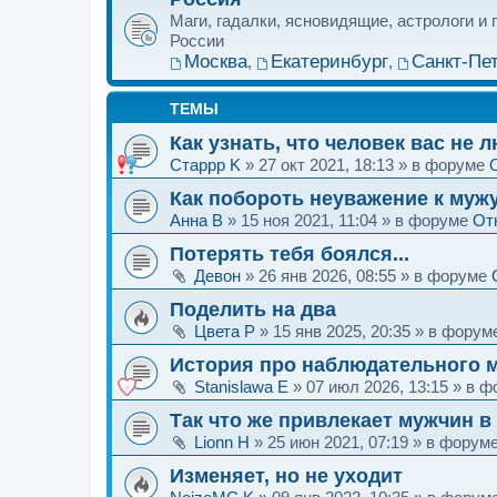
Маги, гадалки, ясновидящие, астрологи и
России
Москва
Екатеринбург
Санкт-Пе
,
,
ТЕМЫ
Как узнать, что человек вас не 
Старрр K
»
27 окт 2021, 18:13
» в форуме
Как побороть неуважение к муж
Анна B
»
15 ноя 2021, 11:04
» в форуме
От
Потерять тебя боялся...
Девон
»
26 янв 2026, 08:55
» в форуме
Поделить на два
Цвета P
»
15 янв 2025, 20:35
» в форум
История про наблюдательного 
Stanislawa E
»
07 июл 2026, 13:15
» в ф
Так что же привлекает мужчин 
Lionn H
»
25 июн 2021, 07:19
» в форум
Изменяет, но не уходит