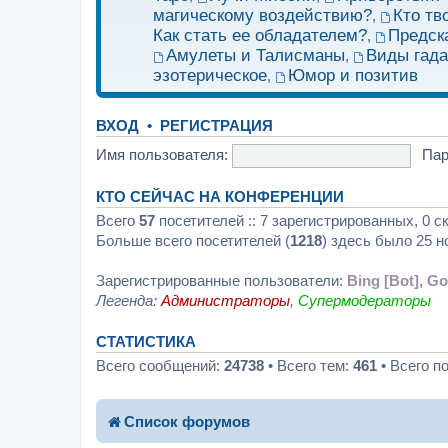
магическому воздействию?
Кто тв
,
Как стать ее обладателем?
Предск
,
Амулеты и Талисманы
Виды гад
,
эзотерическое
Юмор и позитив
,
ВХОД
•
РЕГИСТРАЦИЯ
Имя пользователя:
Пар
КТО СЕЙЧАС НА КОНФЕРЕНЦИИ
Всего
57
посетителей :: 7 зарегистрированных, 0 с
Больше всего посетителей (
1218
) здесь было 25 н
Зарегистрированные пользователи:
Bing [Bot]
,
Go
Легенда:
Администраторы
,
Супермодераторы
СТАТИСТИКА
Всего сообщений:
24738
• Всего тем:
461
• Всего п
Список форумов