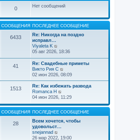
Нет сообщений
0
СООБЩЕНИЯ
ПОСЛЕДНЕЕ СООБЩЕНИЕ
Re: Никогда на поздно
6433
исправл…
П
Viyaleta K
е
05 авг 2026, 18:36
р
е
Re: Свадебные приметы
41
й
П
Викто Рия C
т
е
02 июн 2026, 08:09
и
р
к
е
Re: Как избежать развода
1513
п
П
й
Romanca H
о
е
т
04 июн 2026, 11:29
с
р
и
л
е
к
СООБЩЕНИЯ
ПОСЛЕДНЕЕ СООБЩЕНИЕ
е
й
п
д
т
о
Всем хочется, чтобы
28
н
и
с
удовольст…
е
к
л
П
snejannad
м
п
е
е
26 мар 2022, 19:00