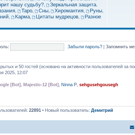
орит нашу судьбу?
Зеркальная защита.
,
азания
Таро
Сны
Хиромантия
Руны
,
,
,
,
,
аний
Карма
Цитаты мудрецов
Разное
,
,
,
оль:
Забыли пароль?
|
Запомнить м
крытых и 50 гостей (основано на активности пользователей за п
оя 2025, 12:07
ogle [Bot]
,
Majestic-12 [Bot]
,
Ninna P
,
sehgusehgousegh
ользователей:
22891
• Новый пользователь:
Демитрий