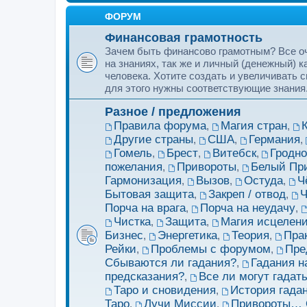
ФОРУМ
Финансовая грамотность
Зачем быть финансово грамотным? Все оч
на знаниях, так же и личный (денежный) 
человека. Хотите создать и увеличивать с
для этого нужны соответствующие знания
Разное / предложения
Правила форума
Магия стран
,
,
Другие страны
США
Германия
,
,
,
Гомель
Брест
Витебск
Гродн
,
,
,
пожелания
Привороты
Белый Пр
,
,
Гармонизация
Вызов
Остуда
Ч
,
,
,
Бытовая защита
Закреп / отвод
Ч
,
,
Порча на врага
Порча на неудачу
,
,
Чистка
Защита
Магия исцелен
,
,
Бизнес
Энергетика
Теория
Пра
,
,
,
Рейки
Проблемы с форумом
Пре
,
,
Сбываются ли гадания?
Гадания н
,
предсказания?
Все ли могут гадать
,
Таро и сновидения
История гадан
,
Таро
Лучи Миссии
Привороты…
,
,