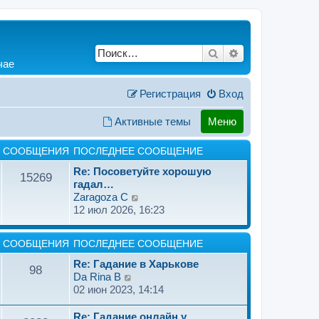
Поиск
Расширенный по
чае
Регистрация
Вход
Активные темы
Меню
СООБЩЕНИЯ
ПОСЛЕДНЕЕ СООБЩЕНИЕ
Re: Посоветуйте хорошую
15269
гадал…
П
Zaragoza C
е
12 июл 2026, 16:23
р
е
СООБЩЕНИЯ
ПОСЛЕДНЕЕ СООБЩЕНИЕ
й
т
Re: Гадание в Харькове
98
и
П
Da Rina B
к
е
02 июн 2023, 14:14
п
р
о
е
Re: Гадание онлайн у