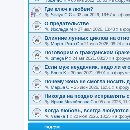
NoizeMC K
»
09 янв 2022, 10:35
» в форум
Где ключ к любви?
Silviya C C
»
03 авг 2026, 16:57
» в фор
О предательстве
Изольда M
»
27 июл 2026, 13:40
» в фо
Влияние лунных циклов на отн
Марго_Рита O
»
21 июн 2026, 09:24
» в
Поговорим о гражданском браке
omega P
»
24 авг 2021, 08:29
» в фору
Если муж неудачник, надо ли ег
Borka K
»
30 авг 2021, 08:01
» в форум
Почему жена не смогла носить 
Марша C
»
25 июн 2026, 16:51
» в фор
Никогда на поздно исправлять 
Ирина Михайловна C
»
05 авг 2026, 11:
Когда любовь, всегда любуются
Valerka T
»
20 июл 2026, 18:25
» в фор
ФОРУМ