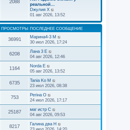
2088
с
й
реальной…
л
т
П
Dжулия X
е
и
е
01 авг 2026, 13:52
д
к
р
н
п
е
е
ПРОСМОТРЫ
ПОСЛЕДНЕЕ СООБЩЕНИЕ
о
й
м
с
т
Марина4-3 M
у
36991
л
и
30 июл 2026, 17:24
с
е
к
о
д
п
Лана 3 E
6208
о
н
о
04 авг 2026, 12:46
б
е
с
щ
Norda E
м
л
1164
е
05 авг 2026, 13:52
у
е
н
с
д
Tania Ko M
и
о
н
6735
23 июл 2026, 08:38
ю
о
е
б
м
Регiна O
753
щ
у
24 июл 2026, 17:17
е
с
н
о
маг истр C
25187
и
о
04 авг 2026, 09:53
ю
б
Галина два H
щ
8217
23 июл 2026, 14:20
е