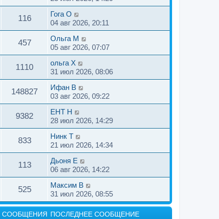
н
Гога O
и
116
04 авг 2026, 20:11
ю
Ольга M
457
05 авг 2026, 07:07
ольга X
1110
31 июл 2026, 08:06
Ифан B
148827
03 авг 2026, 09:22
ЕНТ H
9382
28 июл 2026, 14:29
Нинк T
833
21 июл 2026, 14:34
Дьоня E
113
06 авг 2026, 14:22
Максим B
525
31 июл 2026, 08:55
СООБЩЕНИЯ
ПОСЛЕДНЕЕ СООБЩЕНИЕ